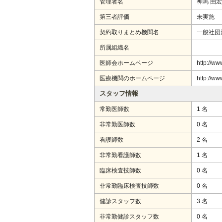
管理者名
神馬 由宏
第三者評価
未実施
契約取りまとめ機関名
一般社団
所属組織名
医師会ホームページ
http://ww
医療機関のホームページ
http://ww
スタッフ情報
常勤医師数
1 名
非常勤医師数
0 名
看護師数
2 名
非常勤看護師数
1 名
臨床検査技師数
0 名
非常勤臨床検査技師数
0 名
健診スタッフ数
3 名
非常勤健診スタッフ数
0 名