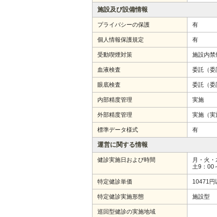
施設及び設備情報
プライバシーの保護
有
個人情報保護規定
有
受動喫煙対策
施設内禁
血液検査
委託（委
眼底検査
委託（委
内部精度管理
実施
外部精度管理
実施（実
標準データ様式
有
運営に関する情報
健診実施日および時間
月・火・水
土9：00
特定健診単価
10471
特定健診実施形態
施設型
巡回型健診の実施地域