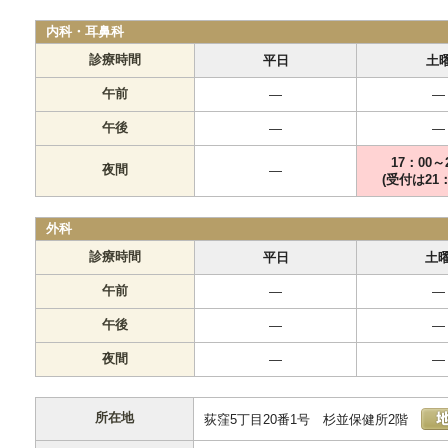
内科・耳鼻科
診療時間
平日
土
午前
―
―
午後
―
―
17：00～
夜間
―
(受付は21：
外科
診療時間
平日
土
午前
―
―
午後
―
―
夜間
―
―
所在地
荻窪5丁目20番1号 杉並保健所2階