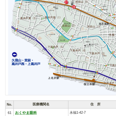
医療機関名
住 所
No.
永福1-42-7
61
おくやま眼科