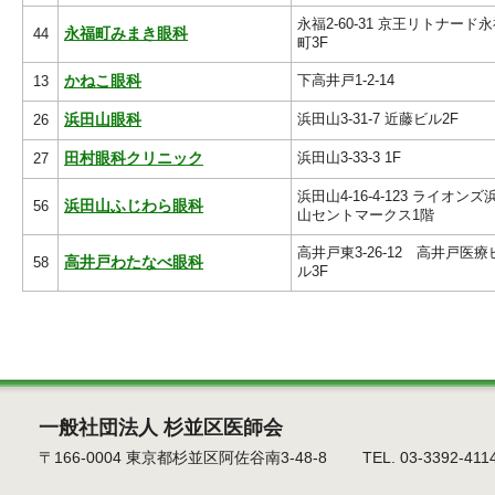
永福2-60-31 京王リトナード
44
永福町みまき眼科
町3F
下高井戸1-2-14
13
かねこ眼科
浜田山3-31-7 近藤ビル2F
26
浜田山眼科
浜田山3-33-3 1F
27
田村眼科クリニック
浜田山4-16-4-123 ライオンズ
56
浜田山ふじわら眼科
山セントマークス1階
高井戸東3-26-12 高井戸医療
58
高井戸わたなべ眼科
ル3F
一般社団法人 杉並区医師会
〒166-0004 東京都杉並区阿佐谷南3-48-8 TEL. 03-3392-4114 F