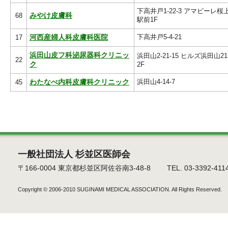
下高井戸1-22-3 アマビーレ桜
68
みやけ皮膚科
駅前1F
下高井戸5-4-21
17
河西産婦人科皮膚科医院
浜田山皮フ科泌尿器科クリニッ
浜田山2-21-15 ヒルズ浜田山
22
ク
2F
浜田山4-14-7
45
わたなべ内科皮膚科クリニック
一般社団法人 杉並区医師会
〒166-0004 東京都杉並区阿佐谷南3-48-8 TEL. 03-3392-4114 F
Copyright © 2006-2010
SUGINAMI MEDICAL ASSOCIATION.
All Rights Reserved.