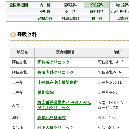
呼吸器科
地区名
医療機関名
住所
阿佐谷北
阿佐谷北1-41-5
阿佐谷クリニック
阿佐谷北
阿佐谷北2-13-2
佐藤内科クリニック
上井草
上井草3-33-11
上井草在宅支援診療所
上井草
上井草4-4-5
越川病院
方南町呼吸器内科 せきとぜん
方南2-18-8 シン
方南
ロービル2階
そくのクリニック
和田
和田3-49-7
岩﨑小児科医院
久我山
久我山3-1-25
村上内科クリニック