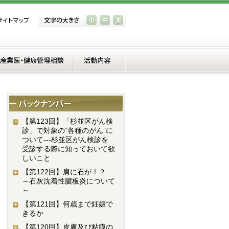
【第123回】
「杉並区がん検
診」で対象の“各種のがん”に
ついて---杉並区がん検診を
受診する際に知っておいて欲
しいこと
【第122回】
肩に石が！？
～石灰沈着性腱板炎について
～
【第121回】
何歳まで妊娠で
きるか
【第120回】
皮膚及び粘膜の