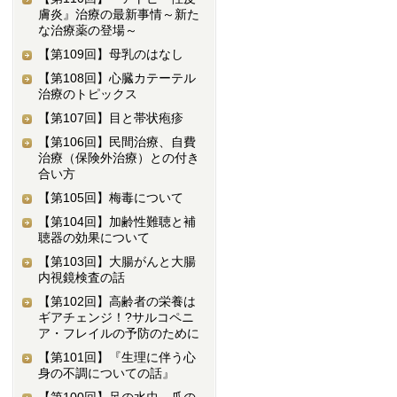
膚炎』治療の最新事情～新た
な治療薬の登場～
【第109回】
母乳のはなし
【第108回】
心臓カテーテル
治療のトピックス
【第107回】
目と帯状疱疹
【第106回】
民間治療、自費
治療（保険外治療）との付き
合い方
【第105回】
梅毒について
【第104回】
加齢性難聴と補
聴器の効果について
【第103回】
大腸がんと大腸
内視鏡検査の話
【第102回】
高齢者の栄養は
ギアチェンジ！?サルコペニ
ア・フレイルの予防のために
【第101回】
『生理に伴う心
身の不調についての話』