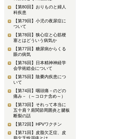
【第80回】
おりものと婦人
科疾患
【第79回】
小児の夜尿症に
ついて
【第78回】
狭心症と心筋梗
塞とはどういう病気か
【第77回】
糖尿病からくる
眼の病気
【第76回】
日本精神神経学
会学術総会について
【第75回】
陰嚢内疾患につ
いて
【第74回】
咽頭痛－のどの
痛み－（～コロナ含め～）
【第73回】
それって本当に
五十肩？肩関節周囲炎と腱板
断裂の話
【第72回】
HPVワクチン
【第71回】
皮脂欠乏症、皮
脂欠乏性湿疹とは