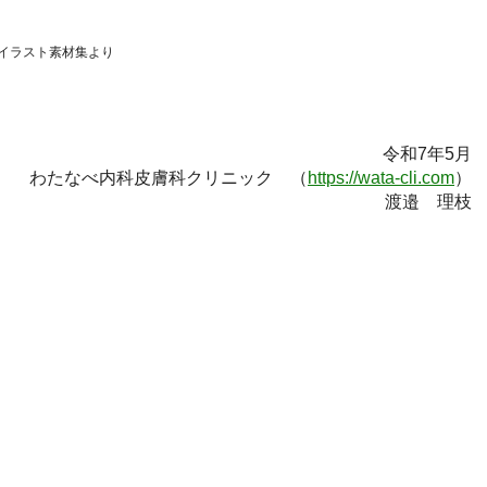
イラスト素材集より
令和7年5月
わたなべ内科皮膚科クリニック （
https://wata-cli.com
）
渡邉 理枝