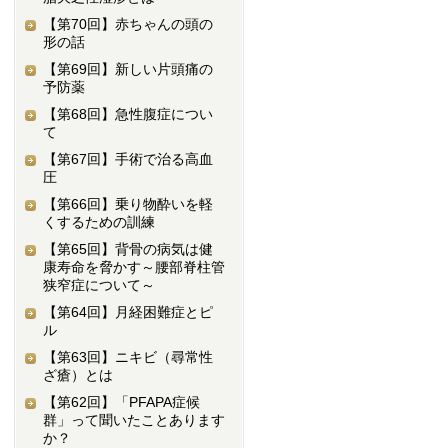
【第70回】
赤ちゃんの頭の
形の話
【第69回】
新しい片頭痛の
予防薬
【第68回】
急性腹症につい
て
【第67回】
手術で治る高血
圧
【第66回】
乗り物酔いを軽
くするための訓練
【第65回】
背骨の病気は健
康寿命を脅かす～腰部脊柱管
狭窄症について～
【第64回】
月経困難症とピ
ル
【第63回】
ニキビ（尋常性
ざ瘡）とは
【第62回】
「PFAPA症候
群」って聞いたことあります
か？