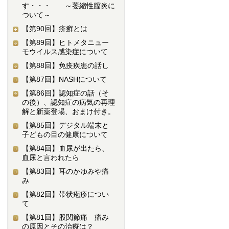
す・・・ ～萎縮性膣炎に
ついて～
【第90回】
疥癬とは
【第89回】
ヒトメタニュー
モウイルス感染症について
【第88回】
免疫疾患の話し
【第87回】
NASHについて
【第86回】
認知症の話（そ
の後）、認知症の病気の再理
解と新薬登場、おまけ付き。
【第85回】
デジタル端末と
子どもの目の健康について
【第84回】
血尿が出たら、
血尿と言われたら
【第83回】
耳のかゆみや痛
み
【第82回】
帯状疱疹につい
て
【第81回】
股関節痛 痛み
の原因とその治療は？