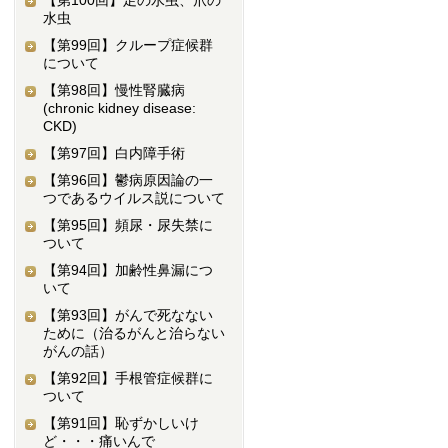
【第100回】
足の水虫、爪の
水虫
【第99回】
クループ症候群
について
【第98回】
慢性腎臓病
(chronic kidney disease:
CKD)
【第97回】
白内障手術
【第96回】
鬱病原因論の一
つであるウイルス説について
【第95回】
頻尿・尿失禁に
ついて
【第94回】
加齢性鼻漏につ
いて
【第93回】
がんで死なない
ために（治るがんと治らない
がんの話）
【第92回】
手根管症候群に
ついて
【第91回】
恥ずかしいけ
ど・・・痛いんで