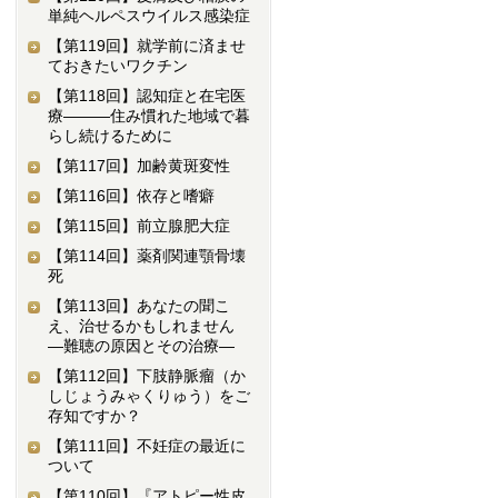
単純ヘルペスウイルス感染症
【第119回】
就学前に済ませ
ておきたいワクチン
【第118回】
認知症と在宅医
療―――住み慣れた地域で暮
らし続けるために
【第117回】
加齢黄斑変性
【第116回】
依存と嗜癖
【第115回】
前立腺肥大症
【第114回】
薬剤関連顎骨壊
死
【第113回】
あなたの聞こ
え、治せるかもしれません
―難聴の原因とその治療―
【第112回】
下肢静脈瘤（か
しじょうみゃくりゅう）をご
存知ですか？
【第111回】
不妊症の最近に
ついて
【第110回】
『アトピー性皮